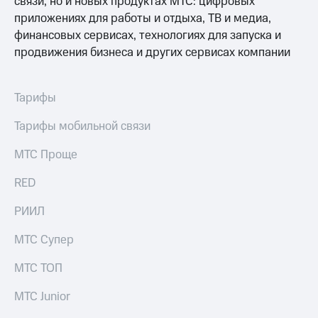
связи, но и новых продуктах МТС: цифровых
Спутниковое
Скидка
приложениях для работы и отдыха, ТВ и медиа,
ТВ
на тарифы,
финансовых сервисах, технологиях для запуска и
общие
Услуги
подписки
продвижения бизнеса и других сервисах компании
и услуги,
Поддержка
доступ
к геолокации
Тарифы
Сертификаты
висы и подписки
МТС
безопасности
Тарифы мобильной связи
Premium
Всё
МТС Проще
Подписка
под
на гигабайты
рукой
RED
интернета,
в Мой МТС
фильмы,
РИИЛ
музыка
Посмотрите,
и многое
что
другое
МТС Супер
полезного
Семейная
есть
группа
МТС ТОП
в нашем
приложении
Скидка
МТС Junior
на тарифы,
КИОН