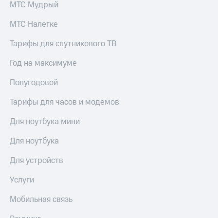
общие
МТС Мудрый
подписки
КИОН
и услуги,
МТС Налегке
Музыка
доступ
к геолокации
КИОН
Тарифы для спутникового ТВ
Кино,
Строки
музыка,
Год на максимуме
книги
Live
и не
Полугодовой
только
Гудок
Тарифы для часов и модемов
Безопасность
Мой
МТС
Для ноутбука мини
Финансы
Все
Детям
Для ноутбука
приложения
и родителям
Для устройств
Инвестиции
Здоровье
и фитнес
Услуги
Получайте
доход
Приложения
Мобильная связь
онлайн
от МТС
Страхование