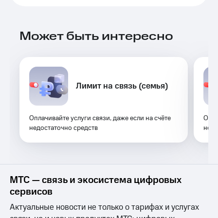
Выбрать
ТВ и телефон
красивый
для дома
номер
Личный
Может быть интересно
Заменить
кабинет
SIM-
спутникового
карту
ТВ
Скачать
Перейти
приложение
на
Лимит на связь (семья)
Мой
eSIM
МТС
МТС
Для дома
Premium
Оплачивайте услуги связи, даже если на счёте
Опла
Спутниковое ТВ
недостаточно средств
недо
Выберите
Подписка
и подключите
на гигабайты
ТВ
интернета,
с выгодным
фильмы,
тарифом
музыка
и многое
МТС — связь и экосистема цифровых
Интернет,
другое
сервисов
ТВ и телефон
Семейная
для дома
группа
Актуальные новости не только о тарифах и услугах