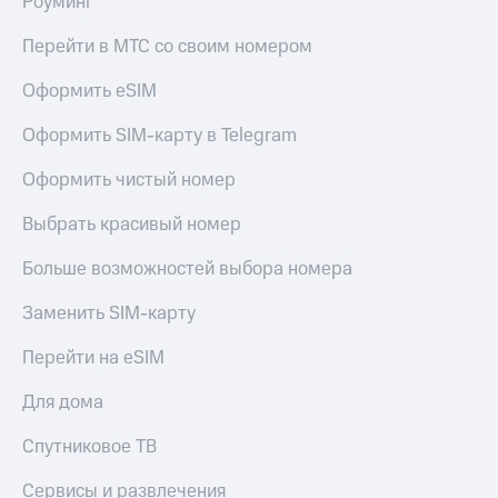
Роуминг
Акции
Покупка
полисов
Перейти в МТС со своим номером
Приложения
онлайн
КИОН
Скидка 30%
Оформить eSIM
на связь
КИОН
Оформить SIM-карту в Telegram
Музыка
С картой
МТС
Оформить чистый номер
КИОН
Деньги
Строки
МТС
Выбрать красивый номер
Накопления
Live
Больше возможностей выбора номера
Откладывайте
Гудок
деньги
Заменить SIM-карту
и получайте
Мой
доход 15%
МТС
Перейти на eSIM
Акции
Условия
Все
Для дома
пополнения
приложения
Финансы
Скидка
Спутниковое ТВ
Инвестиции
30%
Сервисы и развлечения
на связь