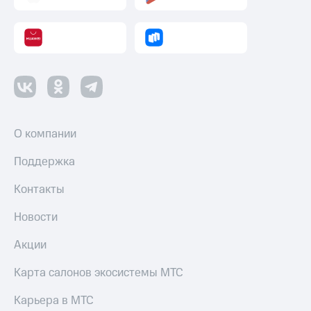
Оплата
по QR-
коду
за границей
тернет-магазин
Смартфоны
Наушники
О компании
и
колонки
Поддержка
Умные
Контакты
часы
и
Новости
трекеры
Акции
Умный
дом
Карта салонов экосистемы МТС
Планшеты
Карьера в МТС