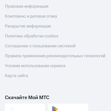
Правовая информация
Пополнить
номер
Комплаенс и деловая этика
МТС
Настройки
Раскрытие информации
автоплатежа
Политика обработки cookies
Пополнить
номер
Соглашение о пользовании системой
другого
оператора
Правила применения рекомендательных технологий
Оплата
Условия использования сервиса
интернета
и
Карта сайта
ТВ
Переводы
с
телефона
Скачайте Мой МТС
на карту
МТС Pay