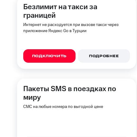
Смартфоны
Наушники и колонки
Умн
Безлимит на такси за
Скидка 30% на связь
границей
Тарифы RED, РИИЛ и МТС Супер дешев
Интернет не расходуется при вызове такси через
приложение Яндекс Go в Турции
Обзоры товаров
Скидки до 40%
на смартфоны
ПОДКЛЮЧИТЬ
ПОДРОБНЕЕ
при покупке со связью МТС
Пакеты SMS в поездках по
миру
СМС на любые номера по выгодной цене