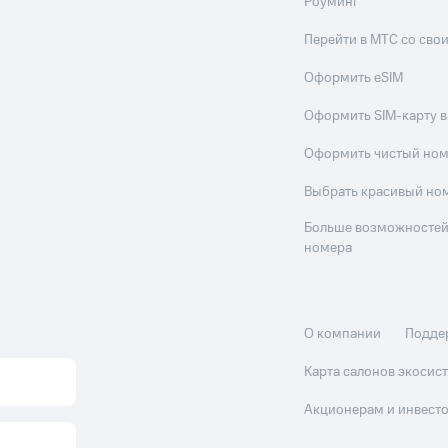
Роуминг
Перейти в МТС со св
Оформить eSIM
Оформить SIM-карту в
Оформить чистый но
Выбрать красивый но
Больше возможностей
номера
О компании
Подде
Карта салонов экоси
Акционерам и инвест