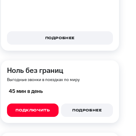
фитнес
Приложения от МТС
Приложения
ПОДРОБНЕЕ
Финансы
Ноль без границ
Выгодные звонки в поездках по миру
45 мин в день
ПОДКЛЮЧИТЬ
ПОДРОБНЕЕ
угого оператора
Оплата
Интернет-магазин