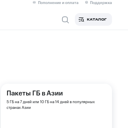
Пополнение и оплата
Поддержка
Скидка 30% на связь
Личные кабинеты
КАТАЛОГ
Мобильная связь
IM-карта для иностранцев
M
Для дома
Пакеты ГБ в Азии
Сервисы и подписки
5 ГБ на 7 дней или 10 ГБ на 14 дней в популярных
странах Азии