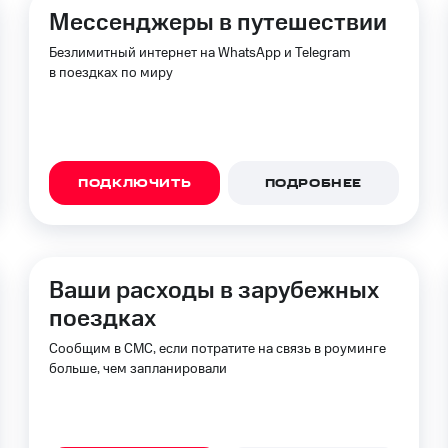
ые часы и трекеры
Умный дом
Планшеты
Акции и 
Мессенджеры в путешествии
Безлимитный интернет на WhatsApp и Telegram
ле при оплате с карты МТС Деньги
в поездках по миру
ПОДКЛЮЧИТЬ
ПОДРОБНЕЕ
Ваши расходы в зарубежных
поездках
Сообщим в СМС, если потратите на связь в роуминге
больше, чем запланировали