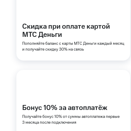
Смартфоны
Наушники и колонки
Умн
Скидка 30% на связь
Тарифы RED, РИИЛ и МТС Супер дешев
Скидка при оплате картой
МТС Деньги
Обзоры товаров
Пополняйте баланс с карты МТС Деньги каждый месяц
Скидки до 40%
и получайте скидку 30% на связь
на смартфоны
при покупке со связью МТС
Бонус 10% за автоплатёж
Получайте бонус 10% от суммы автоплатежа первые
3 месяца после подключения