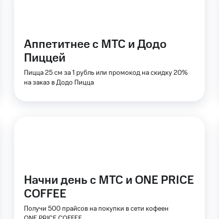
ые часы и трекеры
Умный дом
Планшеты
Акции и 
ле при оплате с карты МТС Деньги
Аппетитнее с МТС и Додо
Пиццей
Пицца 25 см за 1 рубль или промокод на скидку 20%
на заказ в Додо Пицца
Начни день с МТС и ONE PRICE
COFFEE
Получи 500 прайсов на покупки в сети кофеен
ONE PRICE COFFEE