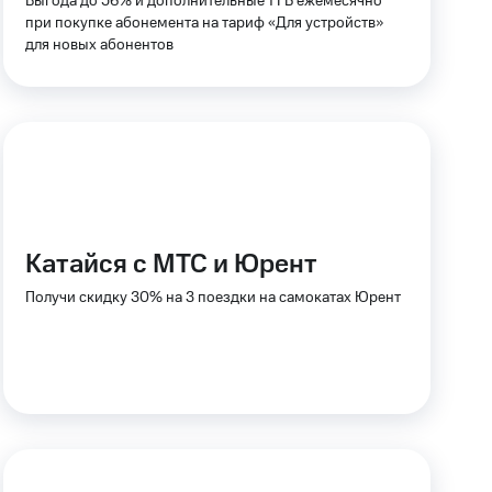
Выгода до 56% и дополнительные 1 ГБ ежемесячно
при покупке абонемента на тариф «Для устройств»
фитнес
для новых абонентов
Приложения от МТС
Приложения
Финансы
Катайся с МТС и Юрент
Получи скидку 30% на 3 поездки на самокатах Юрент
угого оператора
Оплата
Интернет-магазин