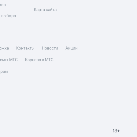
мер
Карта сайта
 выбора
ржка
Контакты
Новости
Акции
стемы МТС
Карьера в МТС
орам
18+