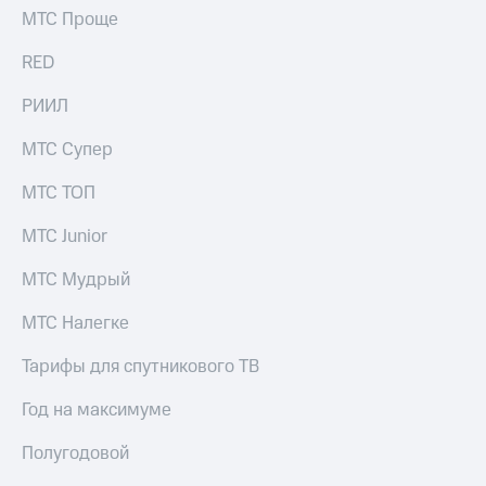
МТС Проще
Переводы
с
RED
телефона
на карту
РИИЛ
МТС Pay
МТС Супер
Оплата
МТС ТОП
по QR-
коду
МТС Junior
за границей
МТС Мудрый
тернет-магазин
Смартфоны
МТС Налегке
Наушники
и
Тарифы для спутникового ТВ
колонки
Год на максимуме
Умные
часы
Полугодовой
и