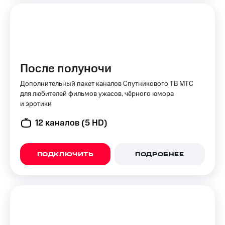
доход
Приложения
онлайн
от МТС
Страхование
Акции
Покупка
Приложения
полисов
После полуночи
КИОН
онлайн
Дополнительный пакет каналов Спутникового ТВ МТС
КИОН
Скидка 30%
для любителей фильмов ужасов, чёрного юмора
Музыка
на связь
и эротики
КИОН
С картой
12 каналов (5 HD)
Строки
МТС
Деньги
Live
МТС
ПОДКЛЮЧИТЬ
ПОДРОБНЕЕ
Накопления
Гудок
Откладывайте
Мой
деньги
МТС
и получайте
доход 15%
Все
приложения