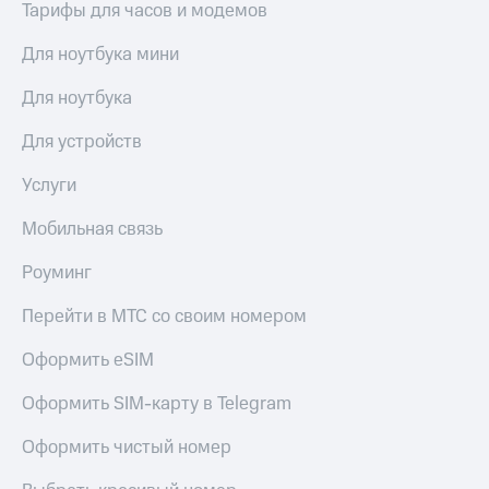
трекеры
Тарифы для часов и модемов
Умный
Для ноутбука мини
дом
Для ноутбука
Планшеты
Для устройств
Акции
и
Услуги
скидки
Мобильная связь
Все
товары
Роуминг
Перейти в МТС со своим номером
Оформить eSIM
Оформить SIM-карту в Telegram
Оформить чистый номер