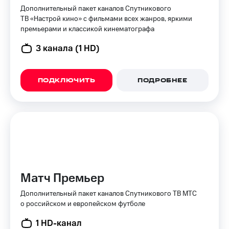
Семейная
Дополнительный пакет каналов Спутникового
группа
ТВ «Настрой кино» с фильмами всех жанров, яркими
Спутниковое
премьерами и классикой кинематографа
Скидка
ТВ
на тарифы,
3 канала (1 HD)
общие
Услуги
подписки
и услуги,
Поддержка
доступ
ПОДКЛЮЧИТЬ
ПОДРОБНЕЕ
к геолокации
висы и подписки
МТС
Сертификаты
Premium
безопасности
Подписка
Всё
на гигабайты
под
интернета,
рукой
фильмы,
музыка
в Мой МТС
Матч Премьер
и многое
другое
Посмотрите,
Дополнительный пакет каналов Спутникового ТВ МТС
что
о российском и европейском футболе
Семейная
полезного
группа
есть
1 HD-канал