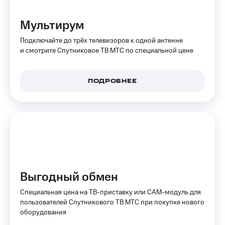
Акции
Финансы
Условия
Инвестиции
пополнения
Мультирум
Получайте
Скидка
Подключайте до трёх телевизоров к одной антенне
доход
30%
и смотрите Спутниковое ТВ МТС по специальной цене
онлайн
на связь
Страхование
Тарифы
ПОДРОБНЕЕ
Покупка
RED,
полисов
РИИЛ
онлайн
и МТС Супер
дешевле
Скидка 30%
при оплате
на связь
с карты
МТС Деньги
С картой
МТС
Обзоры
Деньги
Выгодный обмен
товаров
МТС
Специальная цена на ТВ-приставку или CAM-модуль для
Скидки
Накопления
пользователей Спутникового ТВ МТС при покупке нового
до 40%
оборудования
на смартфоны
Откладывайте