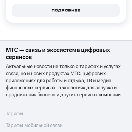
деньги
при
и получайте
ПОДРОБНЕЕ
покупке
доход 15%
со связью
Платежи
МТС
и
переводы
Пополнить
МТС — связь и экосистема цифровых
номер
сервисов
МТС
Актуальные новости не только о тарифах и услугах
Настройки
связи, но и новых продуктах МТС: цифровых
автоплатежа
приложениях для работы и отдыха, ТВ и медиа,
Пополнить
финансовых сервисах, технологиях для запуска и
номер
продвижения бизнеса и других сервисах компании
другого
оператора
Оплата
Тарифы
интернета
и
Тарифы мобильной связи
ТВ