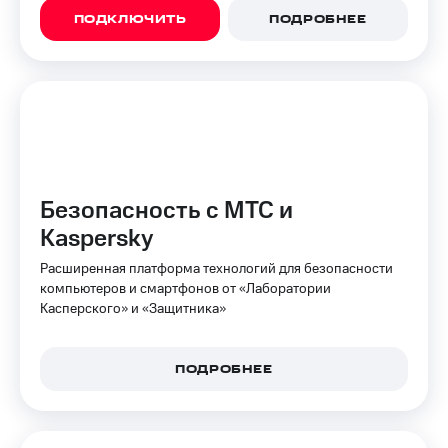
на связь
ПОДКЛЮЧИТЬ
ПОДРОБНЕЕ
Роуминг
Тарифы
RED,
Семейная
РИИЛ
группа
и МТС
Супер
Заказать
дешевле
SIM-
при
карту
оплате
Безопасность с МТС и
с карты
Оформить
МТС
Kaspersky
eSIM
Деньги
Расширенная платформа технологий для безопасности
SIM-
Спутниковое ТВ
компьютеров и смартфонов от «Лаборатории
карта
Касперского» и «Защитника»
для
Выберите
иностранцев
и подключите
ТВ
ПОДРОБНЕЕ
Оформить
с выгодным
чистый
тарифом
номер