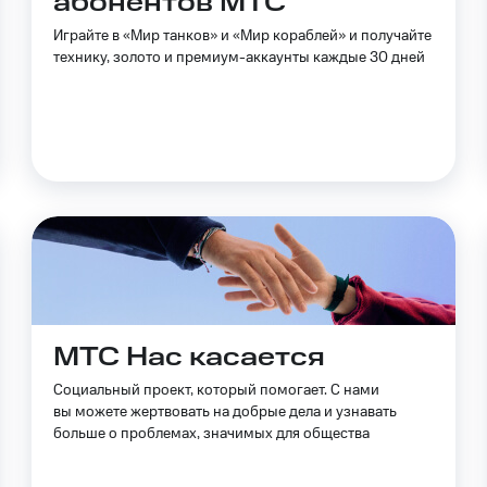
абонентов МТС
Играйте в «Мир танков» и «Мир кораблей» и получайте
ive
Гудок
Мой МТС
Все приложения
технику, золото и премиум-аккаунты каждые 30 дней
 в нашем приложении
ive
Гудок
Мой МТС
Все приложения
Инвестиции
ход 15%
ер МТС
Настройки автоплатежа
Пополнить номер др
ход 15%
 на карту
МТС Pay
Оплата по QR-коду за границей
МТС Нас касается
ые часы и трекеры
Умный дом
Планшеты
Акции и 
Социальный проект, который помогает. С нами
вы можете жертвовать на добрые дела и узнавать
ле при оплате с карты МТС Деньги
больше о проблемах, значимых для общества