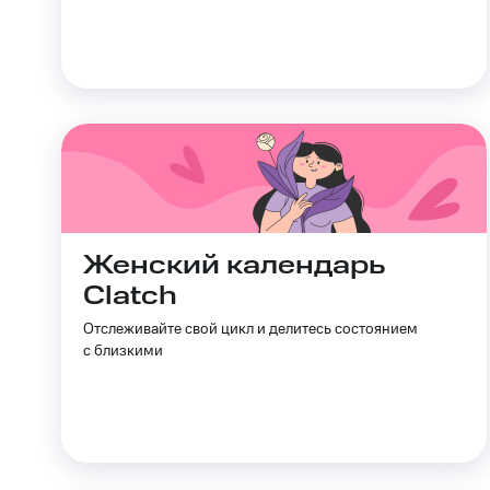
Скидки до 40%
на смартфоны
при покупке со связью МТС
Женский календарь
Clatch
Отслеживайте свой цикл и делитесь состоянием
с близкими