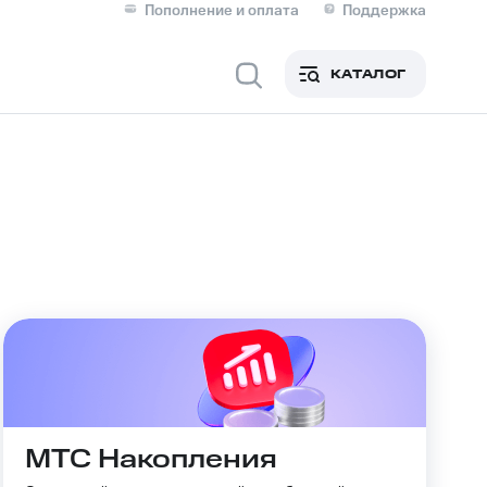
Пополнение и оплата
Поддержка
Скидка 30% на связь
Личные кабинеты
КАТАЛОГ
Мобильная связь
IM-карта для иностранцев
M
Для дома
Сервисы и подписки
МТС Накопления
фитнес
Приложения от МТС