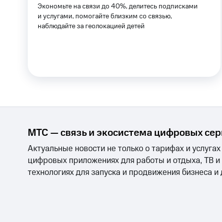
Акции
Экономьте на связи до 40%, делитесь подписками
и услугами, помогайте близким со связью,
Всё под рукой в Мой МТС
КИОН
КИОН Музыка
КИОН Строки
L
наблюдайте за геолокацией детей
Посмотрите, что полезного есть
Инвестиции
Получайте доход онлайн
КИОН
КИОН Музыка
КИОН Строки
L
Страхование
Получайте доход онлайн
Покупка полисов онлайн
Страхование
Скидка 30% на связь
Покупка полисов онлайн
С картой МТС Деньги
Скидка 30% на связь
МТС Накопления
С картой МТС Деньги
Откладывайте деньги и получайте до
МТС Накопления
Платежи и переводы
Пополнить ном
МТС — связь и экосистема цифровых се
Откладывайте деньги и получайте до
интернета и ТВ
Переводы с телефона
Актуальные новости не только о тарифах и услугах
Акции
Условия пополнения
цифровых приложениях для работы и отдыха, ТВ и
Смартфоны
Наушники и колонки
Умн
Скидка 30% на связь
технологиях для запуска и продвижения бизнеса и
Тарифы RED, РИИЛ и МТС Супер дешев
Обзоры товаров