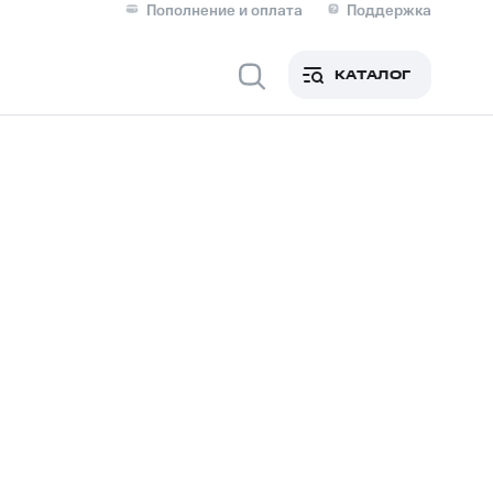
Пополнение и оплата
Поддержка
Скидка 30% на связь
Личные кабинеты
КАТАЛОГ
Мобильная связь
IM-карта для иностранцев
M
Для дома
Сервисы и подписки
фитнес
Приложения от МТС