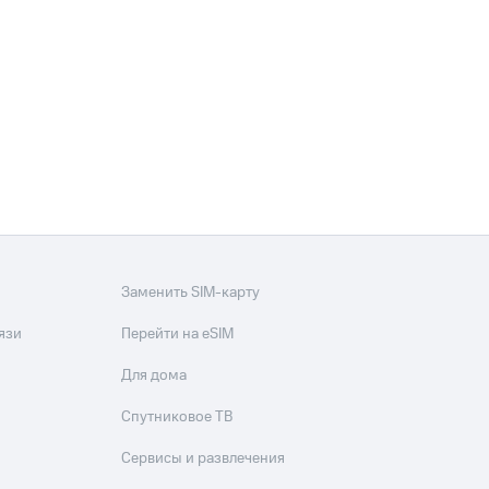
Приложения
Финансы
угого оператора
Оплата
Заменить SIM-карту
язи
Перейти на eSIM
Интернет-магазин
скидки
Все товары
Для дома
Спутниковое ТВ
Сервисы и развлечения