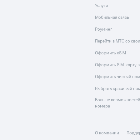
Услуги
Мобильная связь
Роуминг
Перейти в МТС со св
Оформить eSIM
Оформить SIM-карту в
Оформить чистый но
Выбрать красивый но
Больше возможностей
номера
О компании
Подде