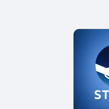
Скидки до 40%
на смартфоны
при покупке со связью МТС