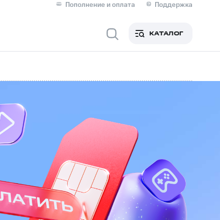
Пополнение и оплата
Поддержка
Скидка 30% на связь
Личные кабинеты
КАТАЛОГ
Мобильная связь
IM-карта для иностранцев
M
Для дома
Сервисы и подписки
фитнес
Приложения от МТС