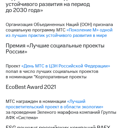
устойчивого развития на период
до 2030 года»
МТС
о технологиях
Организация Объединенных Наций (ООН) признала
Достижения
социальную программу МТС
«Поколение М» одной
из лучших практик устойчивого развития в мире
Интервью
Премия «Лучшие социальные проекты
Финансовая
России»
отчетность
Контакты
Проект
«День МТС в ЦЗН Российской Федерации»
попал в число лучших социальных проектов
Новости
в номинации "Корпоративные проекты
в
регионе
EcoBest Award 2021
м и акционерам
МТС награжден в номинации
«Лучший
Корпоративное
просветительский проект в области экологии»
управление
за проведение Зеленого марафона компаний Группы
АФК «Система»
Корпоративный
секретарь
ESG рэнкинг российских компаний RAEX-