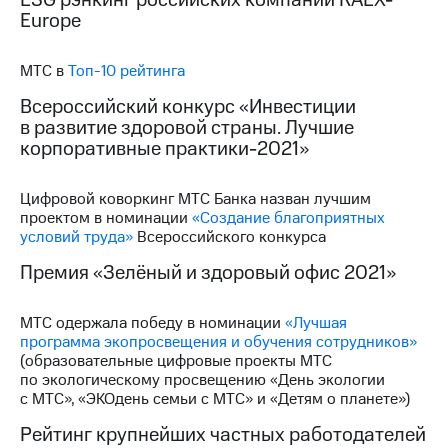
Раскрытие
Europe
информации
Информация
акционерам
МТС в
Топ-10 рейтинга
Документы
ПАО
Всероссийский конкурс «Инвестиции
"МТС"
в развитие здоровой страны. Лучшие
Собрания
корпоративные практики-2021»
акционеров
Личный
кабинет
Цифровой коворкинг МТС Банка назван лучшим
акционера
проектом в номинации
«Создание благоприятных
Акционерный
условий труда»
Всероссийского конкурса
капитал
Премия «Зелёный и здоровый офис 2021»
Контроль
и
аудит
МТС одержала победу в номинации
«Лучшая
Рынок
программа экопросвещения и обучения сотрудников»
акций
(образовательные цифровые проекты МТС
по экологическому просвещению «День экологии
Описание
с МТС», «ЭКОдень семьи с МТС» и «Детям о планете»)
Программа
приобретения
Рейтинг крупнейших частных работодателей
Порядок