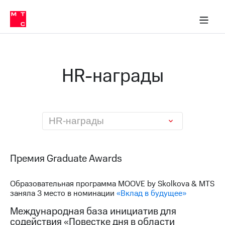
О
сторам и акционерам
Комплаенс и деловая этика
Устойчивое развитие
Медиа-центр
О МТС
О МТС
На главную
компании
О
компании
Стратегия
Стратегия
Карьера
HR-награды
в МТС
Карьера
в МТС
Пресс-
релизы
История
компании
МТС
HR-награды
о технологиях
Руководство
региона
Правовая
Премия Graduate Awards
информация
Образовательная программа MOOVE by Skolkova & MTS
Контакты
заняла 3 место в номинации
«Вклад в будущее»
Медиа-центр
Международная база инициатив для
Пресс-
содействия «Повестке дня в области
релизы