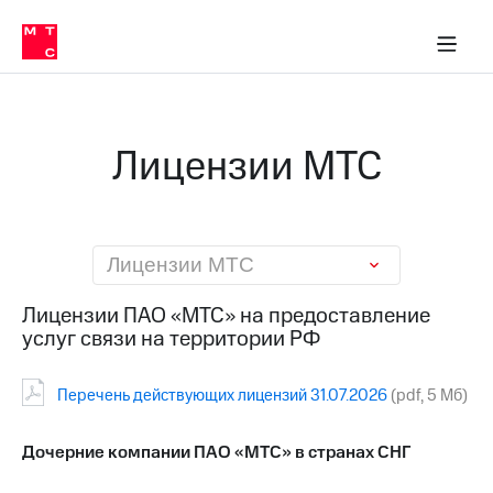
О
сторам и акционерам
Комплаенс и деловая этика
Устойчивое развитие
Медиа-центр
О МТС
О МТС
На главную
компании
О
компании
Стратегия
Стратегия
Карьера
Лицензии МТС
в МТС
Карьера
в МТС
Пресс-
релизы
История
компании
МТС
Лицензии МТС
о технологиях
Руководство
региона
Лицензии ПАО «МТС» на предоставление
услуг связи на территории РФ
Правовая
информация
Перечень действующих лицензий 31.07.2026
(pdf, 5 Mб)
Контакты
Медиа-центр
Дочерние компании ПАО «МТС» в странах СНГ
Пресс-
релизы