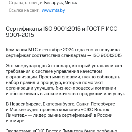
Страна, столица:
Беларусь, Минск
МТС
Ссылка на сайт:
www.mts.by
о технологиях
Достижения
Сертификаты ISO 9001:2015 и ГОСТ Р ИСО
9001-2015
Интервью
Финансовая
Компания МТС в сентябре 2024 года снова получила
отчетность
сертификат соответствия стандартам — ISO 9001:2015
Это международный стандарт, который устанавливает
Контакты
требования к системе управления качеством
в организации. Простыми словами, нужно соблюдать
Новости
набор правил и процедур, которые помогают
в
организации улучшать бизнес-процессы компании
регионе
и обеспечивать высокое качество продукции или услуг.
м и акционерам
В Новосибирске, Екатеринбурге, Санкт-Петербурге
Корпоративное
и Москве аудит провела компания «СЖС Восток
управление
Лимитед» — лидер рынка сертификаций в России
и в мире.
Корпоративный
секретарь
Экспертами «СЖС Восток Лимитед» были особенно