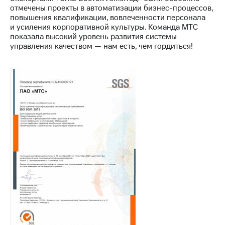
Раскрытие
отмечены проекты в автоматизации бизнес-процессов,
информации
повышения квалификации, вовлеченности персонала
Информация
и усиления корпоративной культуры. Команда МТС
акционерам
показала высокий уровень развития системы
Документы
управления качеством — нам есть, чем гордиться!
ПАО
"МТС"
Собрания
акционеров
Личный
кабинет
акционера
Акционерный
капитал
Контроль
и
аудит
Рынок
акций
Описание
Программа
приобретения
Порядок