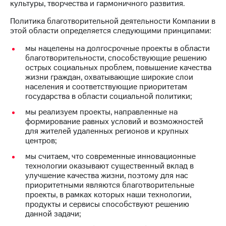
культуры, творчества и гармоничного развития.
МТС
Политика благотворительной деятельности Компании в
о технологиях
этой области определяется следующими принципами:
Достижения
мы нацелены на долгосрочные проекты в области
благотворительности, способствующие решению
Интервью
острых социальных проблем, повышение качества
жизни граждан, охватывающие широкие слои
Финансовая
населения и соответствующие приоритетам
отчетность
государства в области социальной политики;
мы реализуем проекты, направленные на
Контакты
формирование равных условий и возможностей
для жителей удаленных регионов и крупных
Новости
центров;
в
регионе
мы считаем, что современные инновационные
технологии оказывают существенный вклад в
м и акционерам
улучшение качества жизни, поэтому для нас
Корпоративное
приоритетными являются благотворительные
управление
проекты, в рамках которых наши технологии,
продукты и сервисы способствуют решению
Корпоративный
данной задачи;
секретарь