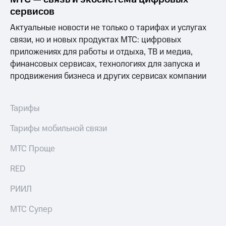
выкупа
сервисов
акций
Дивиденды
Актуальные новости не только о тарифах и услугах
Рынок
связи, но и новых продуктах МТС: цифровых
облигаций
приложениях для работы и отдыха, ТВ и медиа,
финансовых сервисах, технологиях для запуска и
Описание
Еврооблигации-2023
продвижения бизнеса и других сервисах компании
Уведомление
о
погашении
Тарифы
именных
облигаций
Тарифы мобильной связи
Другое
МТС Проще
Регистратор
Реквизиты
RED
Контакты
йчивое развитие
РИИЛ
и деловая этика
На главную
МТС Супер