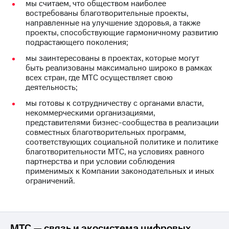
Раскрытие
мы считаем, что обществом наиболее
информации
востребованы благотворительные проекты,
Информация
направленные на улучшение здоровья, а также
акционерам
проекты, способствующие гармоничному развитию
Документы
подрастающего поколения;
ПАО
мы заинтересованы в проектах, которые могут
"МТС"
быть реализованы максимально широко в рамках
Собрания
всех стран, где МТС осуществляет свою
акционеров
деятельность;
Личный
кабинет
мы готовы к сотрудничеству с органами власти,
акционера
некоммерческими организациями,
Акционерный
представителями бизнес-сообщества в реализации
капитал
совместных благотворительных программ,
Контроль
соответствующих социальной политике и политике
и
благотворительности МТС, на условиях равного
аудит
партнерства и при условии соблюдения
Рынок
применимых к Компании законодательных и иных
акций
ограничений.
Описание
Программа
приобретения
Порядок
МТС — связь и экосистема цифровых