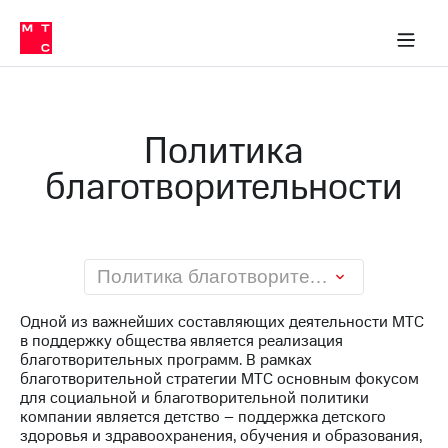
О
сторам и акционерам
Комплаенс и деловая этика
Устойчивое развитие
Медиа-центр
О МТС
О МТС
На главную
компании
О
компании
Стратегия
Стратегия
Карьера
Политика
в МТС
Карьера
в МТС
благотворительности
Пресс-
релизы
История
компании
МТС
о технологиях
Руководство
региона
Политика благотворительности
Правовая
Одной из важнейших составляющих деятельности МТС
информация
в поддержку общества является реализация
благотворительных программ. В рамках
Контакты
благотворительной стратегии МТС основным фокусом
для социальной и благотворительной политики
Медиа-центр
компании является детство – поддержка детского
Пресс-
здоровья и здравоохранения, обучения и образования,
релизы