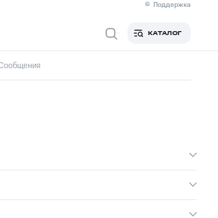
Поддержка
О МТС
я информация
Контакты
КАТАЛОГ
Медиа-центр
кты
Новости в регионе
Инвесторам и акционерам
Сообщения
ция акционерам
Документы
роль и аудит
Рынок акций
й
Описание
р
Реквизиты
Контакты
Устойчивое развитие
Комплаенс и деловая этика
На главную