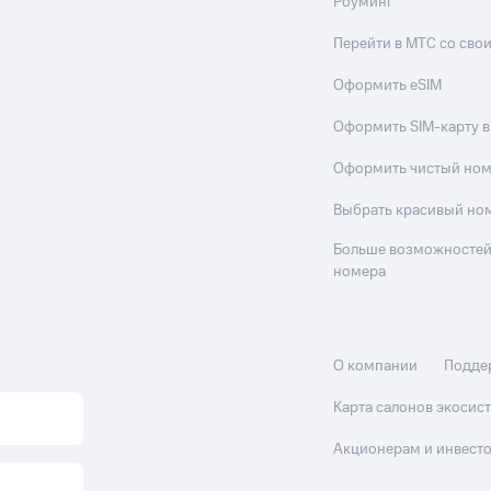
Роуминг
Перейти в МТС со св
Оформить eSIM
Оформить SIM-карту в
Оформить чистый но
Выбрать красивый но
Больше возможностей
номера
О компании
Подде
Карта салонов экоси
Акционерам и инвест