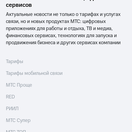
Раскрытие
сервисов
информации
Информация
Актуальные новости не только о тарифах и услугах
акционерам
связи, но и новых продуктах МТС: цифровых
Документы
приложениях для работы и отдыха, ТВ и медиа,
ПАО
"МТС"
финансовых сервисах, технологиях для запуска и
Собрания
продвижения бизнеса и других сервисах компании
акционеров
Личный
кабинет
Тарифы
акционера
Акционерный
Тарифы мобильной связи
капитал
Контроль
МТС Проще
и
аудит
Рынок
RED
акций
РИИЛ
Описание
Программа
МТС Супер
приобретения
Порядок