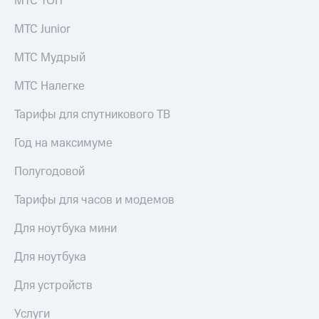
МТС ТОП
выкупа
акций
МТС Junior
Дивиденды
Рынок
МТС Мудрый
облигаций
МТС Налегке
Описание
Еврооблигации-2023
Тарифы для спутникового ТВ
Уведомление
о
Год на максимуме
погашении
именных
Полугодовой
облигаций
Другое
Тарифы для часов и модемов
Регистратор
Реквизиты
Для ноутбука мини
Контакты
йчивое развитие
Для ноутбука
и деловая этика
На главную
Для устройств
Услуги