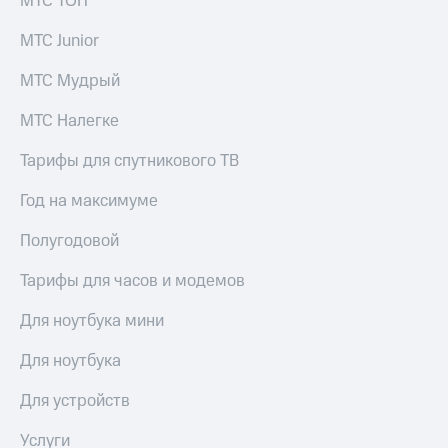
МТС ТОП
выкупа
акций
МТС Junior
Дивиденды
Рынок
МТС Мудрый
облигаций
МТС Налегке
Описание
Еврооблигации-2023
Тарифы для спутникового ТВ
Уведомление
о
Год на максимуме
погашении
именных
Полугодовой
облигаций
Другое
Тарифы для часов и модемов
Регистратор
Реквизиты
Для ноутбука мини
Контакты
йчивое развитие
Для ноутбука
и деловая этика
На главную
Для устройств
Услуги