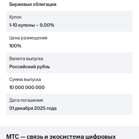
Биржевые облигации
МТС
о технологиях
Купон
1-10 купоны – 9,00%
Достижения
Цена размещения
Интервью
100%
Финансовая
отчетность
Валюта выпуска
Российский рубль
Контакты
Сумма выпуска
Новости
в
10 000 000 000
регионе
Дата погашения
м и акционерам
01 декабря 2025 года
Корпоративное
управление
Корпоративный
секретарь
МТС — связь и экосистема цифровых