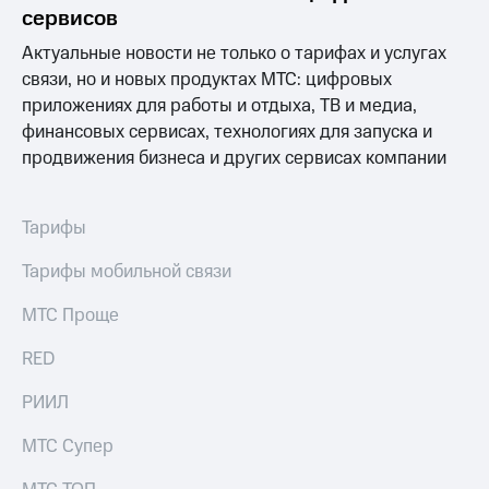
Раскрытие
сервисов
информации
Информация
Актуальные новости не только о тарифах и услугах
акционерам
связи, но и новых продуктах МТС: цифровых
Документы
приложениях для работы и отдыха, ТВ и медиа,
ПАО
"МТС"
финансовых сервисах, технологиях для запуска и
Собрания
продвижения бизнеса и других сервисах компании
акционеров
Личный
кабинет
Тарифы
акционера
Акционерный
Тарифы мобильной связи
капитал
Контроль
МТС Проще
и
аудит
Рынок
RED
акций
РИИЛ
Описание
Программа
МТС Супер
приобретения
Порядок